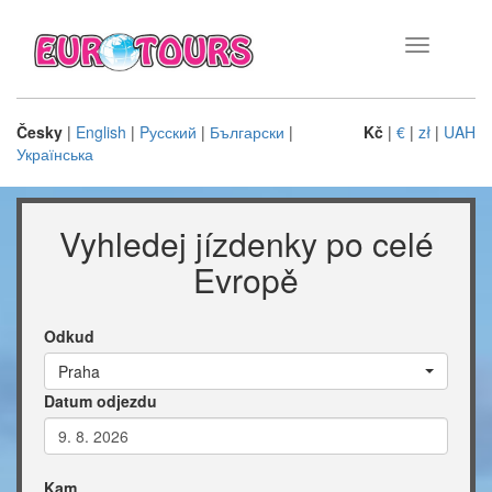
Toggle
navigation
Česky
|
English
|
Pусский
|
Български
|
Kč
|
€
|
zł
|
UAH
Українська
Vyhledej jízdenky po celé
Evropě
Odkud
Praha
Datum odjezdu
Kam