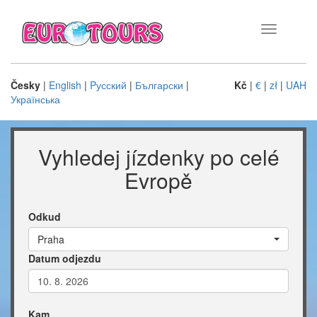
Toggle
navigation
Česky
|
English
|
Pусский
|
Български
|
Kč
|
€
|
zł
|
UAH
Українська
Vyhledej jízdenky po celé
Evropě
Odkud
Praha
Datum odjezdu
Kam