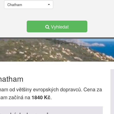
Chatham
Vyhledat
hatham
ham od většiny evropských dopravců. Cena za
ham začíná na
.
1840 Kč