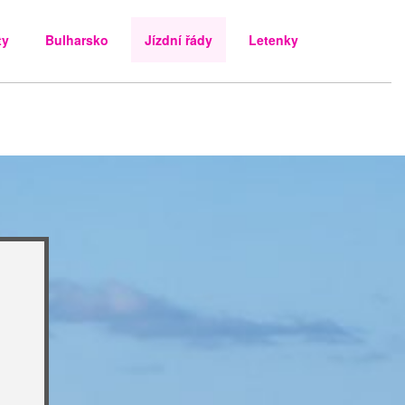
ty
Bulharsko
Jízdní řády
Letenky