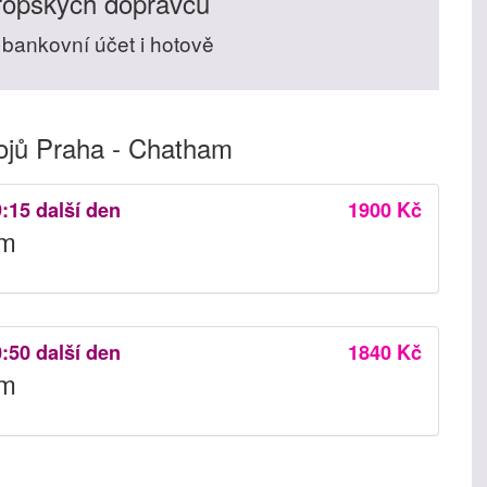
ropských dopravců
 bankovní účet i hotově
jů Praha - Chatham
9:15 další den
1900 Kč
am
0:50 další den
1840 Kč
am