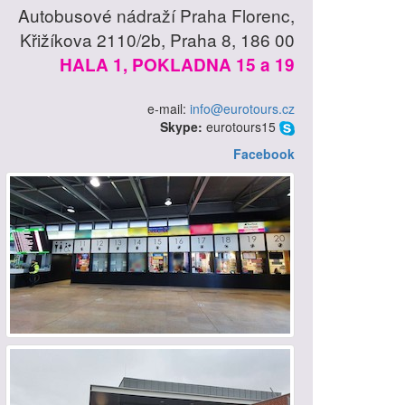
Autobusové nádraží Praha Florenc,
Křižíkova 2110/2b, Praha 8, 186 00
HALA 1, POKLADNA 15 a 19
e-mail:
info@eurotours.cz
Skype:
eurotours15
Facebook