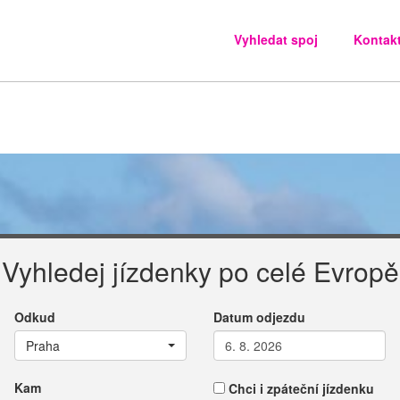
Vyhledat spoj
Kontak
Vyhledej jízdenky po celé Evropě
Odkud
Datum odjezdu
Praha
Kam
Chci i zpáteční jízdenku