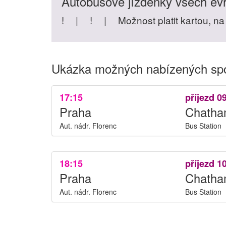
Autobusové jízdenky všech ev
!
|
!
|
Možnost platit kartou, na
Ukázka možných nabízených spo
17:15
příjezd 0
Praha
Chath
Aut. nádr. Florenc
Bus Station
18:15
příjezd 1
Praha
Chath
Aut. nádr. Florenc
Bus Station