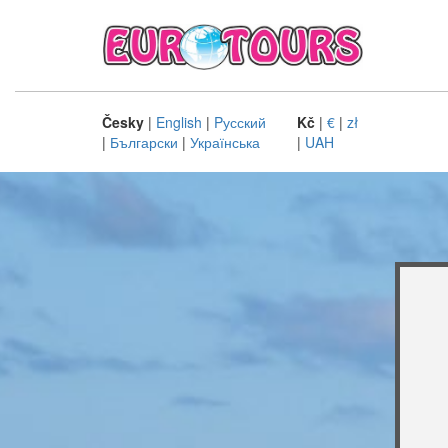
Česky
|
English
|
Pусский
Kč
|
€
|
zł
|
Български
|
Українська
|
UAH