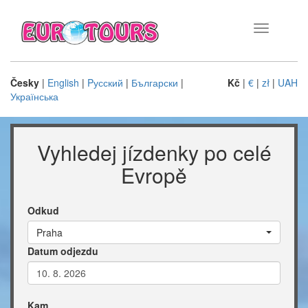
Toggle
navigation
Česky
|
English
|
Pусский
|
Български
|
Kč
|
€
|
zł
|
UAH
Українська
Vyhledej jízdenky po celé
Evropě
Odkud
Praha
Datum odjezdu
Kam