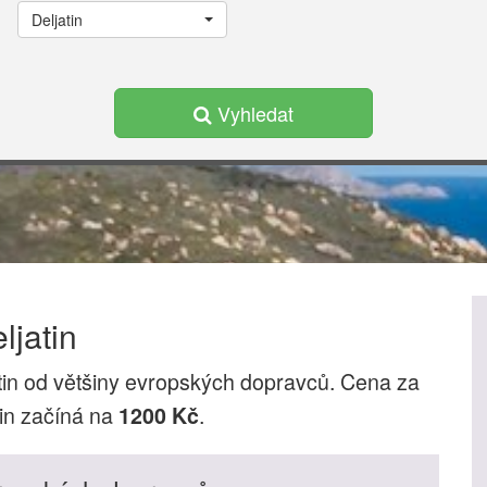
Deljatin
Vyhledat
jatin
tin od většiny evropských dopravců. Cena za
in začíná na
.
1200 Kč