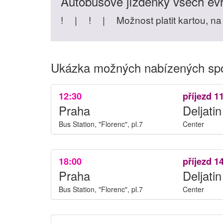
Autobusové jízdenky všech ev
!
|
!
|
Možnost platit kartou, na
Ukázka možných nabízených spoj
12:30
příjezd 1
Praha
Deljatin
Bus Station, "Florenc", pl.7
Center
18:00
příjezd 1
Praha
Deljatin
Bus Station, "Florenc", pl.7
Center