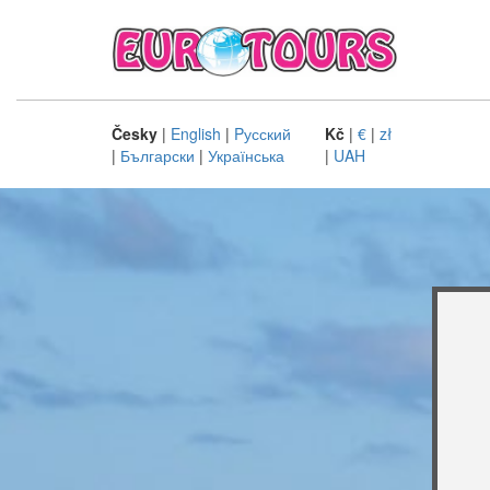
Česky
|
English
|
Pусский
Kč
|
€
|
zł
|
Български
|
Українська
|
UAH