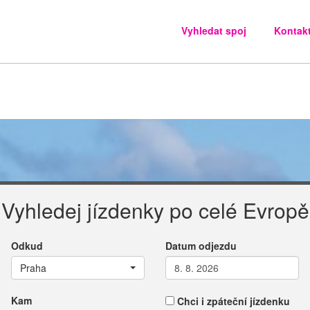
Vyhledat spoj
Kontak
Vyhledej jízdenky po celé Evropě
Odkud
Datum odjezdu
Praha
Kam
Chci i zpáteční jízdenku