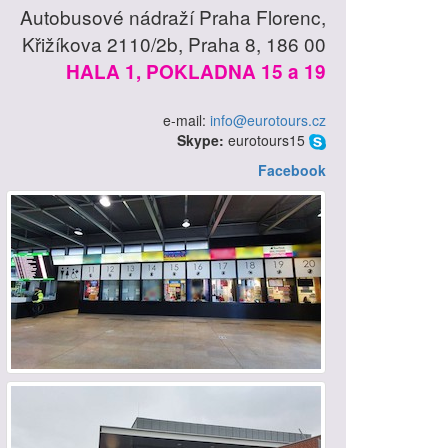
Autobusové nádraží Praha Florenc,
Křižíkova 2110/2b, Praha 8, 186 00
HALA 1, POKLADNA 15 a 19
e-mail:
info@eurotours.cz
Skype:
eurotours15
Facebook