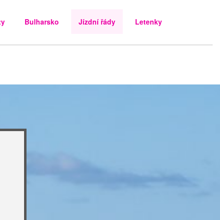
ty
Bulharsko
Jízdní řády
Letenky