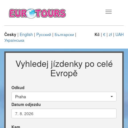
Toggle
navigation
Česky
|
English
|
Pусский
|
Български
|
Kč
|
€
|
zł
|
UAH
Українська
Vyhledej jízdenky po celé
Evropě
Odkud
Praha
Datum odjezdu
Kam