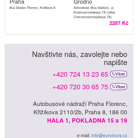
Praha
Grodno
Bus Station Florenc, Krizikova 6
Avtovokzal (Bus Station), ul.
Krasnoarmeiskaya 7A (ulitsa
Chervonoarmeyskaya 7A)
2287 Kč
Navštivte nás, zavolejte nebo
napište
+420 724 13 23 65
+420 720 30 65 75
Autobusové nádraží Praha Florenc,
Křižíkova 2110/2b, Praha 8, 186 00
HALA 1, POKLADNA 15 a 19
e-mail:
info@eurotours.cz