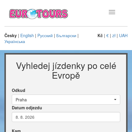
Toggle
navigation
Česky
|
English
|
Pусский
|
Български
|
Kč
|
€
|
zł
|
UAH
Українська
Vyhledej jízdenky po celé
Evropě
Odkud
Praha
Datum odjezdu
Kam