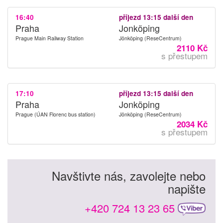
16:40
příjezd 13:15 další den
Praha
Jonköping
Prague Main Railway Station
Jönköping (ReseCentrum)
2110 Kč
s přestupem
17:10
příjezd 13:15 další den
Praha
Jonköping
Prague (ÚAN Florenc bus station)
Jönköping (ReseCentrum)
2034 Kč
s přestupem
Navštivte nás, zavolejte nebo
napište
+420 724 13 23 65