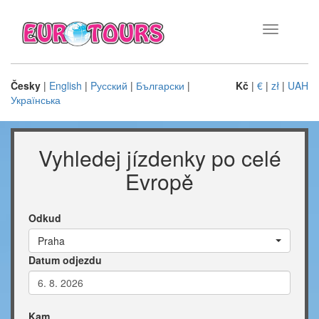
Toggle
navigation
Česky
|
English
|
Pусский
|
Български
|
Kč
|
€
|
zł
|
UAH
Українська
Vyhledej jízdenky po celé
Evropě
Odkud
Praha
Datum odjezdu
Kam