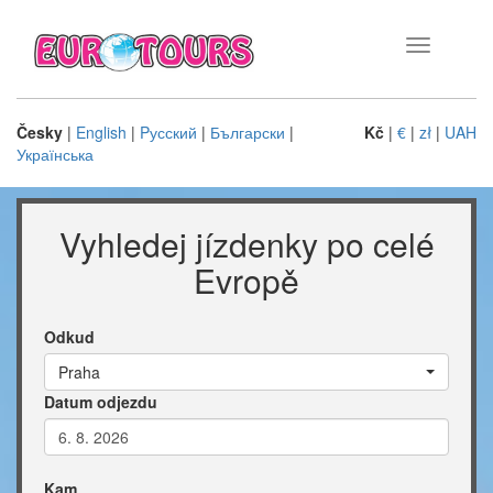
Toggle
navigation
Česky
|
English
|
Pусский
|
Български
|
Kč
|
€
|
zł
|
UAH
Українська
Vyhledej jízdenky po celé
Evropě
Odkud
Praha
Datum odjezdu
Kam