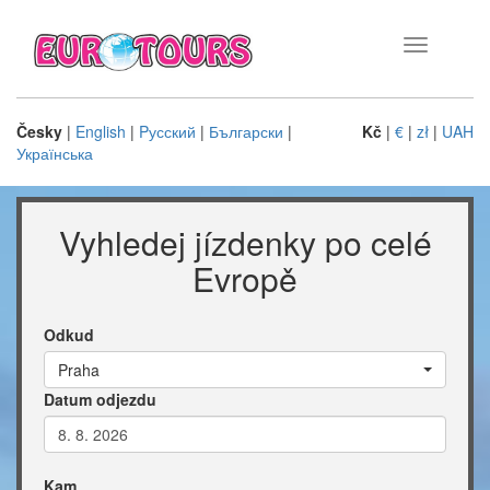
Toggle
navigation
Česky
|
English
|
Pусский
|
Български
|
Kč
|
€
|
zł
|
UAH
Українська
Vyhledej jízdenky po celé
Evropě
Odkud
Praha
Datum odjezdu
Kam