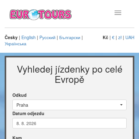
Toggle
navigation
Česky
|
English
|
Pусский
|
Български
|
Kč
|
€
|
zł
|
UAH
Українська
Vyhledej jízdenky po celé
Evropě
Odkud
Praha
Datum odjezdu
Kam