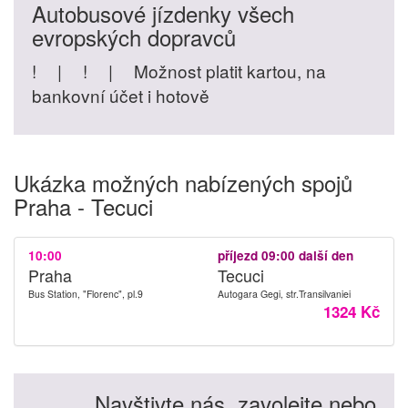
Autobusové jízdenky všech
evropských dopravců
!
|
!
|
Možnost platit kartou, na
bankovní účet i hotově
Ukázka možných nabízených spojů
Praha - Tecuci
10:00
příjezd 09:00 další den
Praha
Tecuci
Bus Station, "Florenc", pl.9
Autogara Gegi, str.Transilvaniei
1324 Kč
Navštivte nás, zavolejte nebo